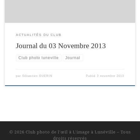
ACTUALITÉS DU CLUB
Journal du 03 Novembre 2013
Club photo luneville
Journal
par
Sébastien GUERIN
Publié
3 novembre 2013
© 2026
Club photo de l'œil à L'image à Lunéville
– Tous
droits réservés