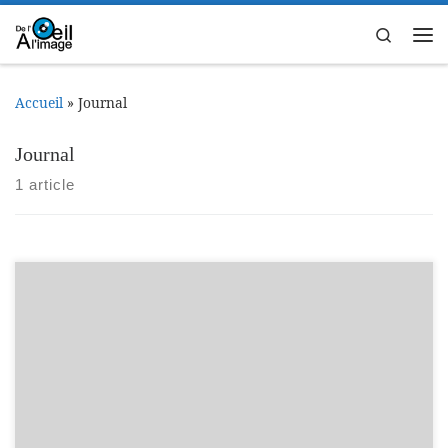
Passer au contenu
Search
Me
Accueil
»
Journal
Journal
1 article