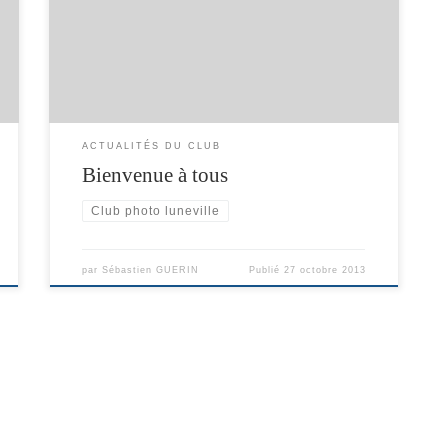
Nous l’avons voulu “Responsive”, c’est à dire
consultable du plus grand écran de PC au plus
petit smartphone en passant par les tablettes
bien-sur. N’hésitez pas à vous inscrire en bas de
la page d’accueil, les membres du club pourront
poster leurs plus belles photos ou […]
ACTUALITÉS DU CLUB
Bienvenue à tous
Club photo luneville
par
Sébastien GUERIN
Publié
27 octobre 2013