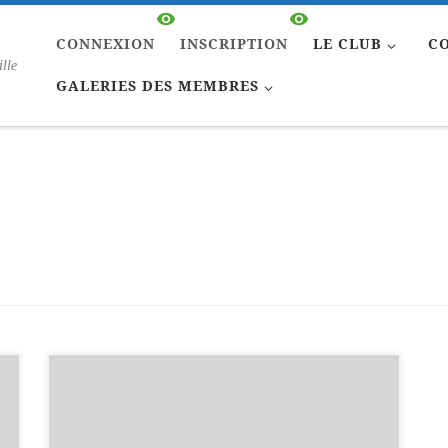
CONNEXION
INSCRIPTION
LE CLUB
C
ille
GALERIES DES MEMBRES
Et bien voila, le site est en ligne avec sa
première version. Nous allons l’améliorer de
semaine en semaine et l’étoffer avec vos photos.