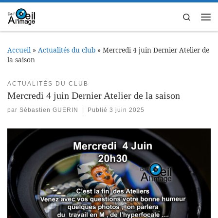
Passer au contenu
Search
Me
Accueil
»
Actualités du club
»
Mercredi 4 juin Dernier Atelier de
la saison
ACTUALITÉS DU CLUB
Mercredi 4 juin Dernier Atelier de la saison
par
Sébastien GUERIN
|
Publié
3 juin 2025