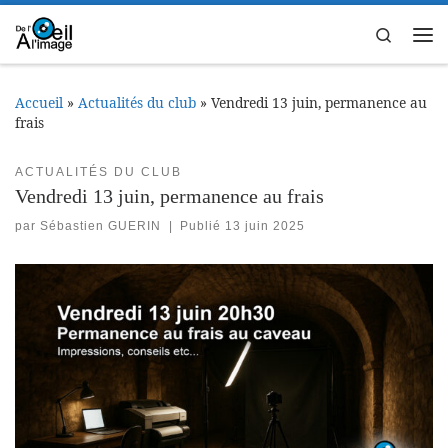
Passer au contenu
Search
Me
Accueil
»
Actualités du club
»
Vendredi 13 juin, permanence au
frais
ACTUALITÉS DU CLUB
Vendredi 13 juin, permanence au frais
par
Sébastien GUERIN
|
Publié
13 juin 2025