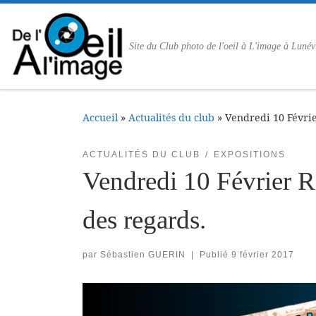
Passer au contenu
Site du Club photo de l'oeil à L'image à Lunév
Accueil
»
Actualités du club
»
Vendredi 10 Févrie
ACTUALITÉS DU CLUB
EXPOSITIONS
Vendredi 10 Février R
des regards.
par
Sébastien GUERIN
|
Publié
9 février 2017