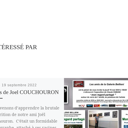
TÉRESSÉ PAR
é
19 septembre 2022
ès de Joel COUCHOURON
venons d’apprendre la brutale
rition de notre ami Joël
ouron. C’était un formidable
graphe, attaché à ses racines,