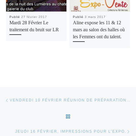
Publié
27 février 2017
Publié
3 mars 2017
Mardi 28 Février Le
Aline expose les 11 & 12
traitement du bruit sur LR
mars au salon des halles où
les Femmes ont du talent.
Parcourir les articles
Article précédent
VENDREDI 10 FÉVRIER RÉUNION DE PRÉPARATION DE L’EXPOSITION UNE PASSION, DES REGARDS.
RETOUR À LA LISTE DES
Ar
JEUDI 16 FÉVRIER, IMPRESSIONS POUR L’EXPO.