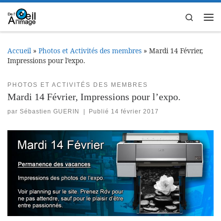
Passer au contenu
Search
Me
Accueil
»
Photos et Activités des membres
»
Mardi 14 Février,
Impressions pour l’expo.
PHOTOS ET ACTIVITÉS DES MEMBRES
Mardi 14 Février, Impressions pour l’expo.
par
Sébastien GUERIN
|
Publié
14 février 2017