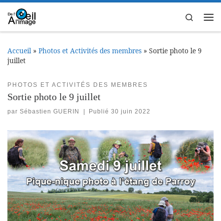
Passer au contenu
Search
Me
Accueil
»
Photos et Activités des membres
»
Sortie photo le 9
juillet
PHOTOS ET ACTIVITÉS DES MEMBRES
Sortie photo le 9 juillet
par
Sébastien GUERIN
|
Publié
30 juin 2022