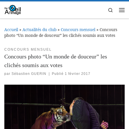
Passer au contenu
Search
Me
Accueil
»
Actualités du club
»
Concours mensuel
»
Concours
photo “Un monde de douceur” les clichés soumis aux votes
CONCOURS MENSUEL
Concours photo “Un monde de douceur” les
clichés soumis aux votes
par
Sébastien GUERIN
|
Publié
1 février 2017