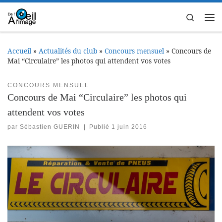
Passer au contenu
Search
Me
Accueil
»
Actualités du club
»
Concours mensuel
»
Concours de
Mai “Circulaire” les photos qui attendent vos votes
CONCOURS MENSUEL
Concours de Mai “Circulaire” les photos qui
attendent vos votes
par
Sébastien GUERIN
|
Publié
1 juin 2016