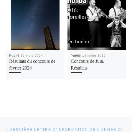
Publié
15 mars 2024
Publié
13 juillet 2016
Résultats du concours de
Concours de Juin,
février 2024
Résultats.
Parcourir les articles
Article précédent
DERNIÈRE LETTRE D’INFORMATION DE L’ANNÉE 2014-2015