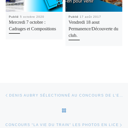
Publié
5 octobre 2020
Publié
17 août 2017
Mercredi 7 octobre :
Vendredi 18 aout
Cadrages et Compositions
Permanence/Découverte du
club.
Parcourir les articles
Article précédent
DENIS AUBRY SÉLECTIONNÉ AU CONCOURS DE L’EST RÉPUBLICAIN
RETOUR À LA LISTE DES
Ar
CONCOURS “LA VIE DU TRAIN” LES PHOTOS EN LICE