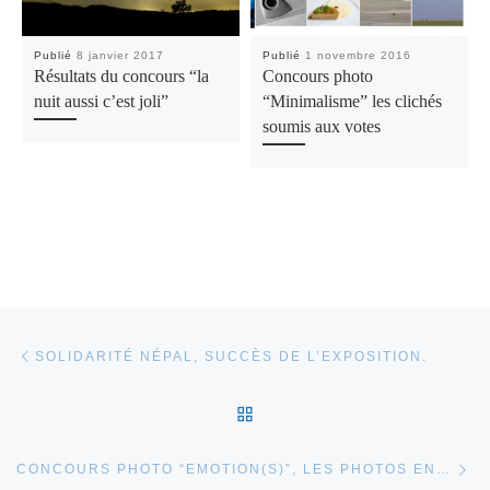
Publié
8 janvier 2017
Publié
1 novembre 2016
Résultats du concours “la
Concours photo
nuit aussi c’est joli”
“Minimalisme” les clichés
soumis aux votes
Parcourir les articles
Article précédent
SOLIDARITÉ NÉPAL, SUCCÈS DE L’EXPOSITION.
RETOUR À LA LISTE DES
Ar
CONCOURS PHOTO “EMOTION(S)”, LES PHOTOS EN LICE.