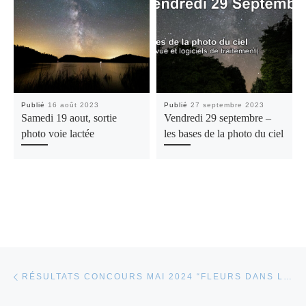
Publié
16 août 2023
Publié
27 septembre 2023
Samedi 19 aout, sortie
Vendredi 29 septembre –
photo voie lactée
les bases de la photo du ciel
Parcourir les articles
Article précédent
RÉSULTATS CONCOURS MAI 2024 “FLEURS DANS LA NATURE”