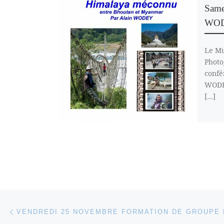
Same
WO
Le Mu
Photo
confé
WODEY
[…]
Parcourir les articles
Article précédent