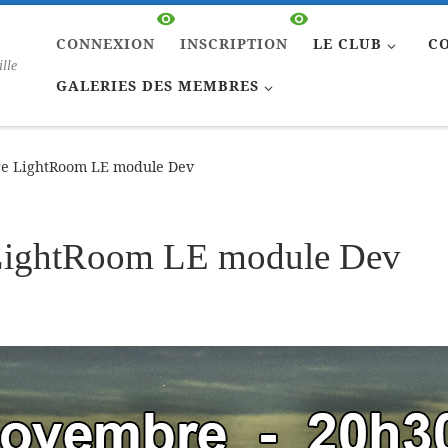
CONNEXION
INSCRIPTION
LE CLUB
C
ille
GALERIES DES MEMBRES
e LightRoom LE module Dev
LightRoom LE module Dev