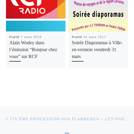
Publié
7 mars 2019
Publié
22 mars 2017
Alain Wodey dans
Soirée Diaporamas à Ville-
l’émission “Bonjour chez
en-vermois vendredi 31
vous” sur RCF
mars
Parcourir les articles
Article précédent
775 ÈME PROCESSION AUX FLAMBEAUX – LES PHOTOS