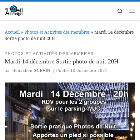
Passer au contenu
Search
Me
Accueil
»
Photos et Activités des membres
»
Mardi 14 décembre
Sortie photo de nuit 20H
PHOTOS ET ACTIVITÉS DES MEMBRES
Mardi 14 décembre Sortie photo de nuit 20H
par
Sébastien GUERIN
|
Publié
13 décembre 2021