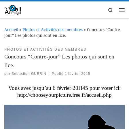
Passer au contenu
Search
Me
Accueil
»
Photos et Activités des membres
»
Concours “Contre-
jour” Les photos qui sont en lice.
PHOTOS ET ACTIVITÉS DES MEMBRES
Concours “Contre-jour” Les photos qui sont en
lice.
par
Sébastien GUERIN
|
Publié
1 février 2015
Vous avez jusqu’au 6 février 20H45 pour voter ici:
http://chooseyourpicture.free.fr/accueil.php