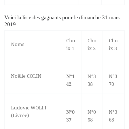
Voici la liste des gagnants pour le dimanche 31 mars
2019
Cho
Cho
Cho
Noms
ix 1
ix 2
ix 3
Noëlle COLIN
N°1
N°3
N°3
42
38
70
Ludovic WOLFF
N°0
N°0
N°3
(Livrée)
37
68
68