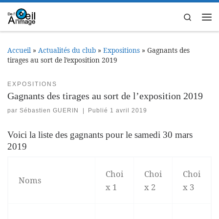
Passer au contenu
Search
Me
Accueil
»
Actualités du club
»
Expositions
»
Gagnants des
tirages au sort de l’exposition 2019
EXPOSITIONS
Gagnants des tirages au sort de l’exposition 2019
par
Sébastien GUERIN
|
Publié
1 avril 2019
Voici la liste des gagnants pour le samedi 30 mars
2019
Choi
Choi
Choi
Noms
x 1
x 2
x 3