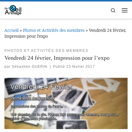
Passer au contenu
Search
Me
Accueil
»
Photos et Activités des membres
»
Vendredi 24 février,
Impression pour l’expo
PHOTOS ET ACTIVITÉS DES MEMBRES
Vendredi 24 février, Impression pour l’expo
par
Sébastien GUERIN
|
Publié
23 février 2017