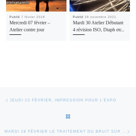
Publié
7 février 2018
Publié
28 novembre 2021
Mercredi 07 février –
Mardi 30 Atelier Débutant
Atelier contre jour
4 révision ISO, Diaph etc..
Parcourir les articles
Article précédent
JEUDI 23 FÉVRIER, IMPRESSION POUR L’EXPO
RETOUR À LA LISTE DES
Ar
MARDI 28 FÉVRIER LE TRAITEMENT DU BRUIT SUR LR