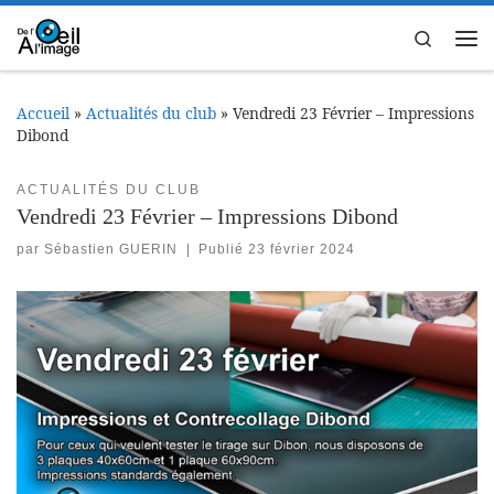
Passer au contenu
Search
Me
Accueil
»
Actualités du club
»
Vendredi 23 Février – Impressions
Dibond
ACTUALITÉS DU CLUB
Vendredi 23 Février – Impressions Dibond
par
Sébastien GUERIN
|
Publié
23 février 2024