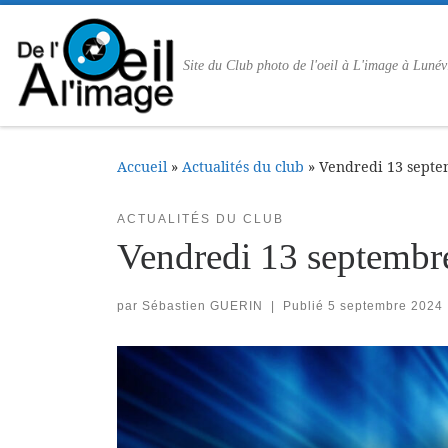
Passer au contenu
Site du Club photo de l'oeil à L'image à Lunév
Accueil
»
Actualités du club
»
Vendredi 13 septe
ACTUALITÉS DU CLUB
Vendredi 13 septembr
par
Sébastien GUERIN
|
Publié
5 septembre 2024