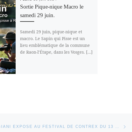
Sortie Pique-nique Macro le
samedi 29 juin.
Samedi 29 juin, pique-nique et
macro. Le Sapin qui Pisse est un
lieu emblématique de la commune
de Raon-l’Étape, dans les Vosges. […]
Ar
 ARTICLES
CLAUDE FABIANI EXPOSE AU FESTIVAL DE CONTREX DU 13 OU 15 SEPTEMBRE