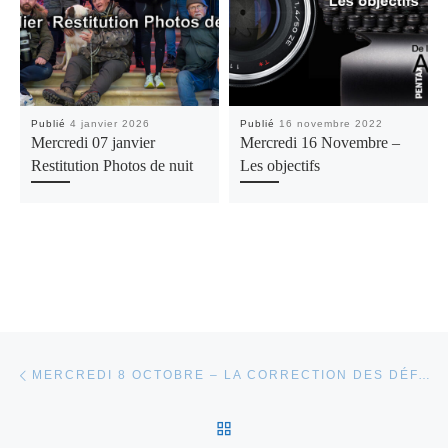
Publié
4 janvier 2026
Publié
16 novembre 2022
Mercredi 07 janvier
Mercredi 16 Novembre –
Restitution Photos de nuit
Les objectifs
Parcourir les articles
Article précédent
MERCREDI 8 OCTOBRE – LA CORRECTION DES DÉFAUTS
RETOUR À LA LISTE DES