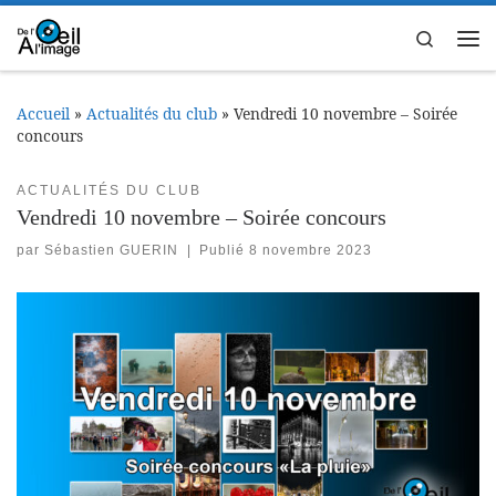
Passer au contenu
Search
Me
Accueil
»
Actualités du club
»
Vendredi 10 novembre – Soirée
concours
ACTUALITÉS DU CLUB
Vendredi 10 novembre – Soirée concours
par
Sébastien GUERIN
|
Publié
8 novembre 2023