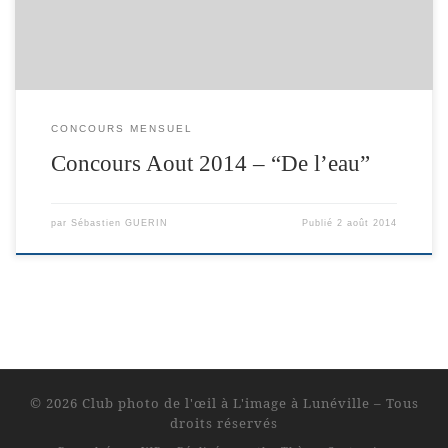
ce site et donc, internet, vous pouvez […]
CONCOURS MENSUEL
Concours Aout 2014 – “De l’eau”
par
Sébastien GUERIN
Publié
2 août 2014
© 2026
Club photo de l'œil à L'image à Lunéville
– Tous
droits réservés