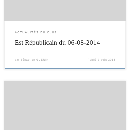
ACTUALITÉS DU CLUB
Est Républicain du 06-08-2014
par
Sébastien GUERIN
Publié
6 août 2014
Suite à la victoire méritée de Danielle KLEIN qui a remporté
un tirage A2+ de son choix, elle a décidé que le thème suivant
sera: Quelques règles ont changées pour améliorer le confort
de participation pour tous. Étant un concours entre amis juste
pour le plaisir et de petits lots, les fondateurs ont décidés de
supprimer l’anonymat. Comme les photos se retrouvent sur