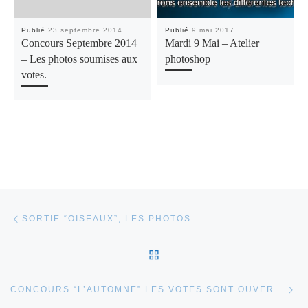
Publié
23 septembre 2014
Publié
9 mai 2017
Concours Septembre 2014
Mardi 9 Mai – Atelier
– Les photos soumises aux
photoshop
votes.
Parcourir les articles
Article précédent
SORTIE “OISEAUX”, LES PHOTOS.
RETOUR À LA LISTE DES
Ar
CONCOURS “L’AUTOMNE” LES VOTES SONT OUVERTS, LES PHOTOS EN LICE!