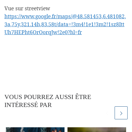
Vue sur streetview
https://www.google.fr/maps/@48.581453,6.481082,
3a,75y,321.14h,83.58t/data=!3m4!1e1!3m2!1sz8Itt
Uh7HEPht6OrOorqJw!2e0?hl=fr
VOUS POURREZ AUSSI ÊTRE
INTÉRESSÉ PAR