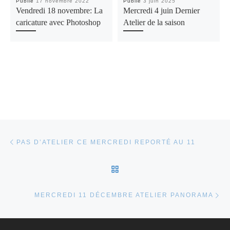
Publié
17 novembre 2022
Publié
3 juin 2025
Vendredi 18 novembre: La
Mercredi 4 juin Dernier
caricature avec Photoshop
Atelier de la saison
Parcourir les articles
Article précédent
PAS D’ATELIER CE MERCREDI REPORTÉ AU 11
RETOUR À LA LISTE DES
Ar
MERCREDI 11 DÉCEMBRE ATELIER PANORAMA