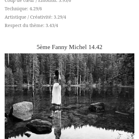
Coup de cœur / Emotion: 3.93/6
Technique: 4.29/6
Artistique / Créativité: 3.29/4
Respect du thème: 3.43/4
5ème Fanny Michel 14.42