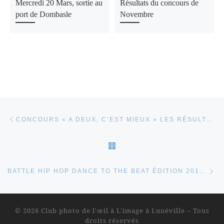
Mercredi 20 Mars, sortie au
Résultats du concours de
port de Dombasle
Novembre
Parcourir les articles
Article précédent
CONCOURS « A DEUX, C’EST MIEUX » LES RÉSULTATS.
RETOUR À LA LISTE DES
Ar
BATTLE HIP HOP DANCE TO THE BEAT ÉDITION 2014 – LES PHOTOS
© 2026
Club photo de l'œil à L'image à Lunéville
– Tous
droits réservés