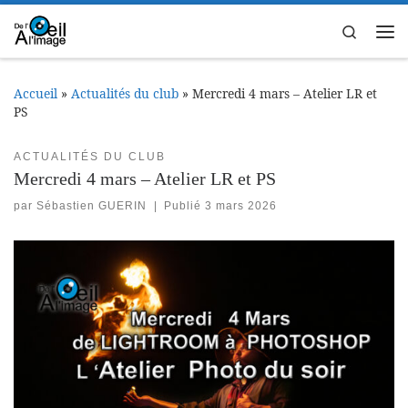
Passer au contenu
Search
Me
Accueil
»
Actualités du club
»
Mercredi 4 mars – Atelier LR et
PS
ACTUALITÉS DU CLUB
Mercredi 4 mars – Atelier LR et PS
par
Sébastien GUERIN
|
Publié
3 mars 2026