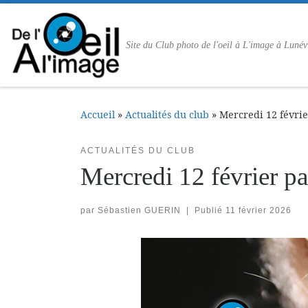
Passer au contenu
Site du Club photo de l'oeil à L'image à Lunév
Accueil
»
Actualités du club
»
Mercredi 12 févrie
ACTUALITÉS DU CLUB
Mercredi 12 février pa
par
Sébastien GUERIN
|
Publié
11 février 2026