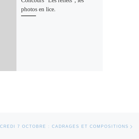
Concours “Les reflets”, les
photos en lice.
Ar
 ARTICLES
CREDI 7 OCTOBRE : CADRAGES ET COMPOSITIONS