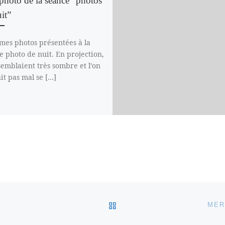
photo de la séance “photos
it”
 mes photos présentées à la
e photo de nuit. En projection,
 semblaient très sombre et l’on
it pas mal se […]
RETOUR À LA LISTE DES
MER