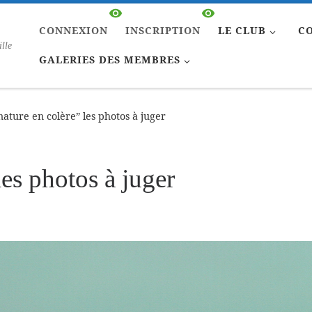
CONNEXION
INSCRIPTION
LE CLUB
C
ille
GALERIES DES MEMBRES
nature en colère” les photos à juger
les photos à juger