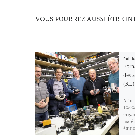
VOUS POURREZ AUSSI ÊTRE IN
Publi
Forb
des a
(RL)
Artic
12/02
organ
matér
éditi