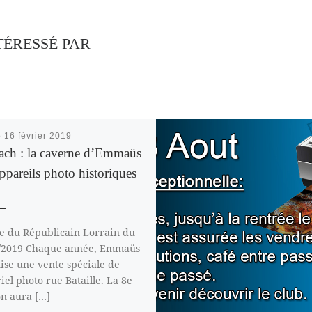
TÉRESSÉ PAR
é
16 février 2019
ach : la caverne d’Emmaüs
ppareils photo historiques
le du Républicain Lorrain du
/2019 Chaque année, Emmaüs
ise une vente spéciale de
iel photo rue Bataille. La 8e
on aura […]