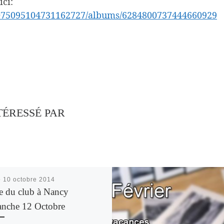
ici:
105075095104731162727/albums/6284800737444660929
TÉRESSÉ PAR
é
10 octobre 2014
ie du club à Nancy
nche 12 Octobre