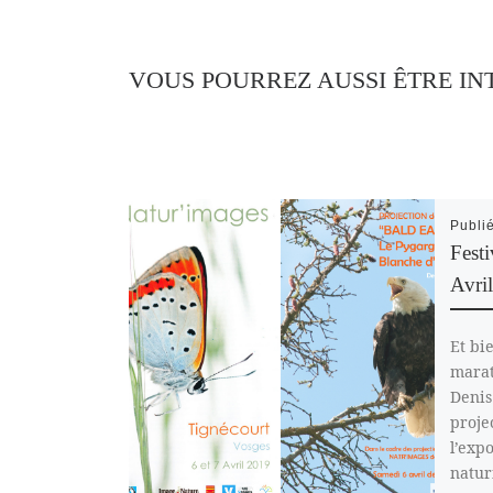
VOUS POURREZ AUSSI ÊTRE IN
Publi
Festi
Avril
Et bi
marat
Denis
projec
l’expo
natur