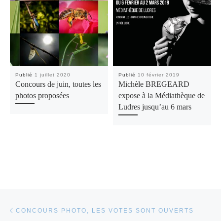
Publié
1 juillet 2020
Publié
10 février 2019
Concours de juin, toutes les
Michèle BREGEARD
photos proposées
expose à la Médiathèque de
Ludres jusqu’au 6 mars
Parcourir les articles
Article précédent
CONCOURS PHOTO, LES VOTES SONT OUVERTS