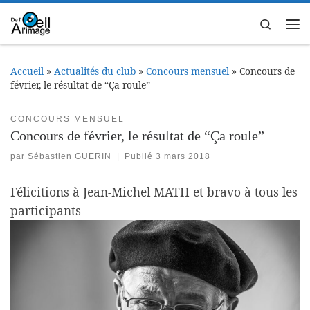
Passer au contenu
Search
Me
Accueil
»
Actualités du club
»
Concours mensuel
»
Concours de
février, le résultat de “Ça roule”
CONCOURS MENSUEL
Concours de février, le résultat de “Ça roule”
par
Sébastien GUERIN
|
Publié
3 mars 2018
Félicitions à Jean-Michel MATH et bravo à tous les
participants