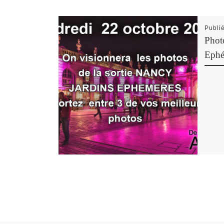
Publi
Photo
Ephé