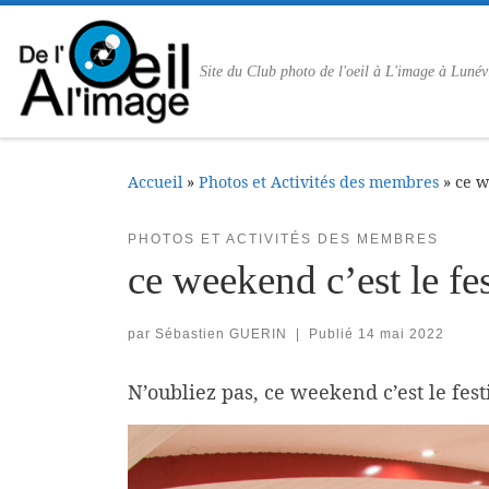
Passer au contenu
Site du Club photo de l'oeil à L'image à Lunév
Accueil
»
Photos et Activités des membres
»
ce w
PHOTOS ET ACTIVITÉS DES MEMBRES
ce weekend c’est le fe
par
Sébastien GUERIN
|
Publié
14 mai 2022
N’oubliez pas, ce weekend c’est le fest