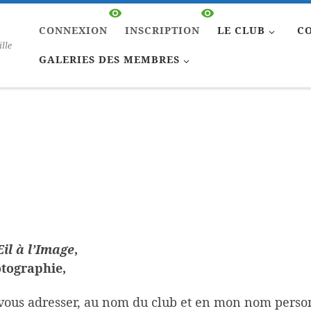
CONNEXION
INSCRIPTION
LE CLUB
C
ille
GALERIES DES MEMBRES
Œil à l’Image
,
otographie,
e vous adresser, au nom du club et en mon nom pers