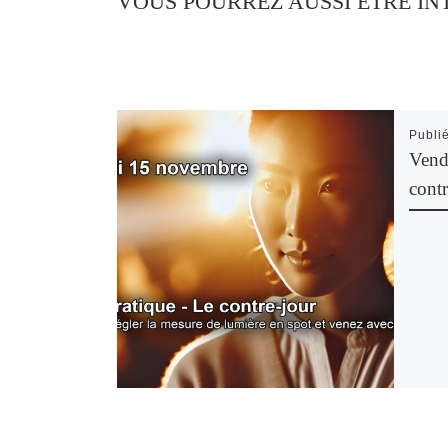
VOUS POURREZ AUSSI ÊTRE IN
Publi
Vend
contr