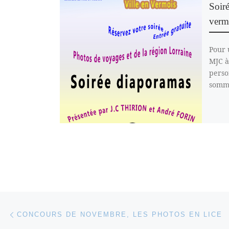
Soiré
verm
Pour 
MJC à
perso
somme
Parcourir les articles
Article précédent
CONCOURS DE NOVEMBRE, LES PHOTOS EN LICE