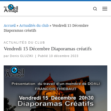
Passer au contenu
Search
Me
Accueil
»
Actualités du club
»
Vendredi 15 Décembre
Diaporamas créatifs
ACTUALITÉS DU CLUB
Vendredi 15 Décembre Diaporamas créatifs
par
Denis GLUZIKI
|
Publié
10 décembre 2023