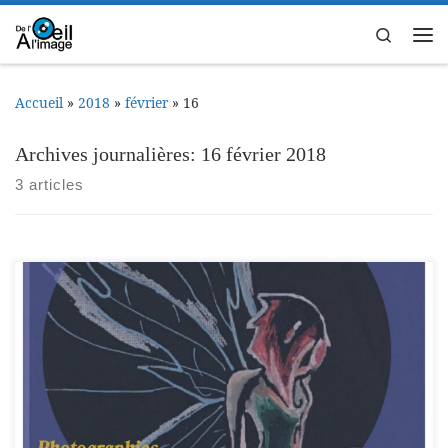
Passer au contenu
Search
Me
Accueil
»
2018
»
février
»
16
Archives journalières:
16 février 2018
3 articles